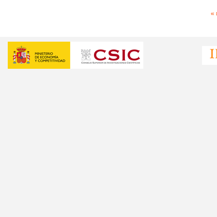
Pàgines
« 