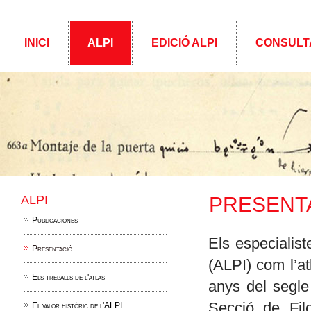
INICI
ALPI
EDICIÓ ALPI
CONSULT
ALPI
PRESENT
Publicaciones
Els especialist
Presentació
(ALPI) com l’a
Els treballs de l'atlas
anys del segl
Secció de Fil
El valor històric de l'ALPI