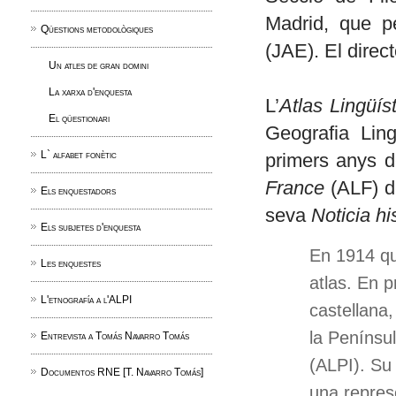
Madrid, que p
Qüestions metodològiques
(JAE). El direc
Un atles de gran domini
La xarxa d'enquesta
L’
Atlas Lingüís
El qüestionari
Geografia Lin
L` alfabet fonètic
primers anys de
France
(ALF) d
Els enquestadors
seva
Noticia hi
Els subjetes d'enquesta
En 1914 qu
Les enquestes
atlas. En p
L'etnografía a l'ALPI
castellana,
la Penínsul
Entrevista a Tomás Navarro Tomás
(ALPI). Su 
Documentos RNE [T. Navarro Tomás]
una repres