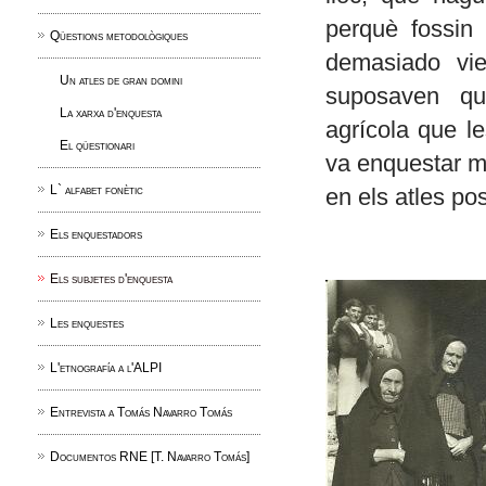
perquè fossin 
Qüestions metodològiques
demasiado vie
Un atles de gran domini
suposaven qu
La xarxa d'enquesta
agrícola que l
El qüestionari
va enquestar m
L` alfabet fonètic
en els atles pos
Els enquestadors
Els subjetes d'enquesta
Les enquestes
L'etnografía a l'ALPI
Entrevista a Tomás Navarro Tomás
Documentos RNE [T. Navarro Tomás]