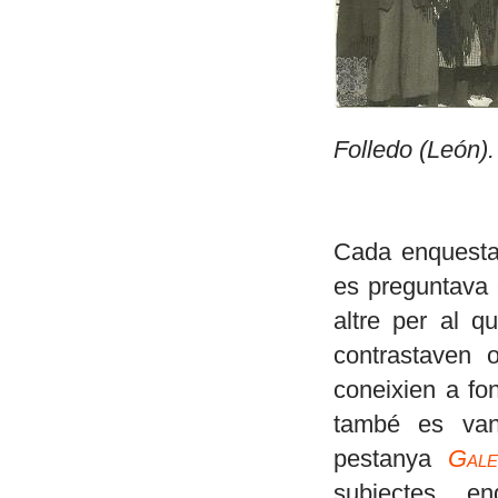
Folledo (León)
Cada enquesta 
es preguntava e
altre per al q
contrastaven 
coneixien a fo
també es van
pestanya
Gale
subjectes en