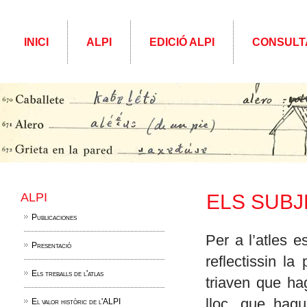
INICI
ALPI
EDICIÓ ALPI
CONSULT
ALPI
ELS SUBJ
Publicaciones
Per a l’atles 
Presentació
reflectissin la
Els treballs de l'atlas
triaven que ha
lloc, que hagu
El valor històric de l'ALPI