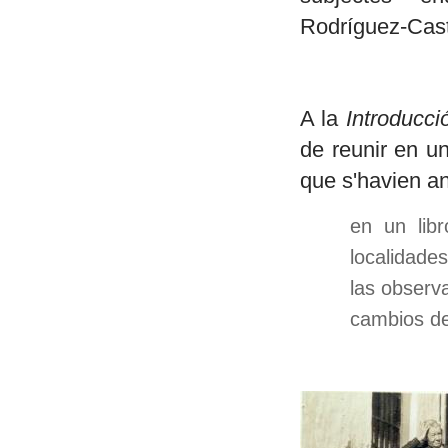
Rodríguez-Caste
A la
Introducci
de reunir en un
que s'havien ana
en un libr
localidade
las observ
cambios de 