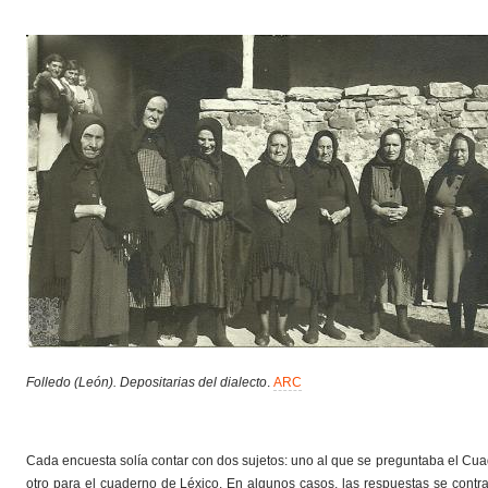
Folledo (León). Depositarias del dialecto
.
ARC
Cada encuesta solía contar con dos sujetos: uno al que se preguntaba el Cuade
otro para el cuaderno de Léxico. En algunos casos, las respuestas se cont