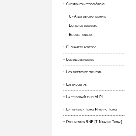
Cuestiones metodológicas
Un Atlas de gran dominio
La red de encuesta
El cuestionario
El alfabeto fonético
Los encuestadores
Los sujetos de encuesta
Las encuestas
La etnografía en el ALPI
Entrevista a Tomás Navarro Tomás
Documentos RNE [T. Navarro Tomás]