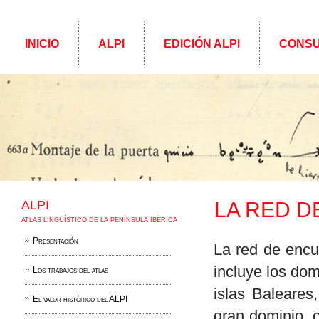
INICIO
ALPI
EDICIÓN ALPI
CONSU
ALPI
LA RED D
ATLAS LINGÜÍSTICO DE LA PENÍNSULA IBÉRICA
Presentación
La red de enc
incluye los dom
Los trabajos del atlas
islas Baleares
El valor histórico del ALPI
gran dominio, c