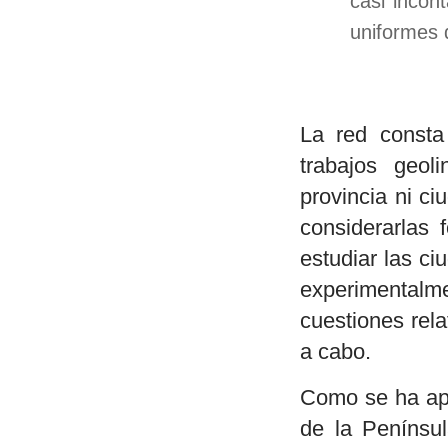
casi incon
uniformes 
La red const
trabajos geol
provincia ni c
considerarlas f
estudiar las c
experimentalmen
cuestiones rela
a cabo.
Como se ha apu
de la Penínsul