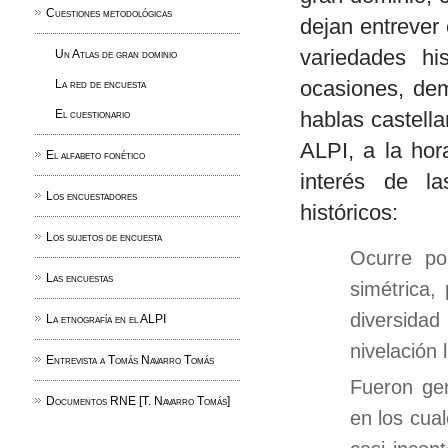
Cuestiones metodológicas
dejan entrever 
variedades hi
Un Atlas de gran dominio
ocasiones, dem
La red de encuesta
El cuestionario
hablas castell
ALPI, a la hor
El alfabeto fonético
interés de la
Los encuestadores
históricos:
Los sujetos de encuesta
Ocurre po
Las encuestas
simétrica,
diversida
La etnografía en el ALPI
nivelación 
Entrevista a Tomás Navarro Tomás
Fueron gen
Documentos RNE [T. Navarro Tomás]
en los cual