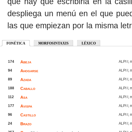
que hay que escribirla en la cas
despliega un menú en el que pued
las que empiezan por la misma letr
FONÉTICA
(solapa activa)
MORFOSINTAXIS
LÉXICO
174
Abeja
ALPI I,
94
Ahogarse
ALPI I,
89
Azada
ALPI I,
188
Caballo
ALPI I,
112
Asa
ALPI I,
177
Avispa
ALPI I,
96
Castillo
ALPI I,
24
Brazo
ALPI I,