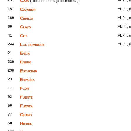
257
Caja
ALPI I,
(Hicieron una caja de madera)
157
Cazador
ALPI I,
169
Cereza
ALPI I,
60
Clavo
ALPI I,
41
Coz
ALPI I,
244
Los domingos
ALPI I,
21
Encía
230
Enero
238
Escuchar
23
Espalda
171
Flor
92
Fuente
50
Fuerza
77
Grano
58
Hierro