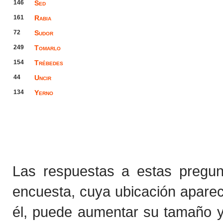
146
Sed
161
Rabia
72
Sudor
249
Tomarlo
154
Trébedes
44
Uncir
134
Yerno
Las respuestas a estas pregu
encuesta, cuya ubicación apare
él, puede aumentar su tamaño y 