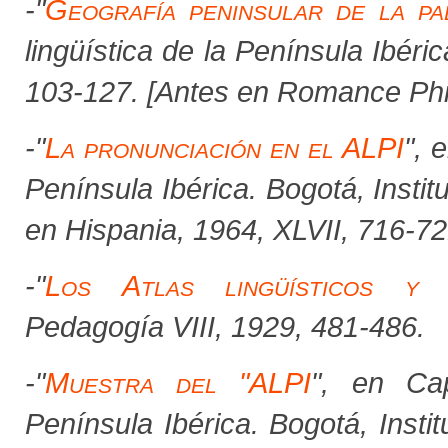
-
"
Geografía peninsular de la pa
lingüística de la Península Ibéric
103-127. [Antes en
Romance Phi
-
"
La pronunciación en el ALPI
", 
Península Ibérica.
Bogotá, Insti
en
Hispania
, 1964, XLVII, 716-72
-
"
Los Atlas lingüísticos y 
Pedagogía
VIII, 1929, 481-486.
-
"
Muestra del "ALPI
", en
Ca
Península Ibérica.
Bogotá, Insti