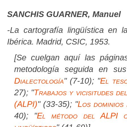
SANCHIS GUARNER, Manuel
-La cartografía lingüística en 
Ibérica
.
Madrid, CSIC, 1953.
[
Se cuelgan aquí las página
metodología seguida en sus 
Dialectología
" (7-10); "
El teso
27); "
Trabajos y vicisitudes de
(ALPI)
" (33-35); "
Los dominios 
40); "
El método del ALPI c