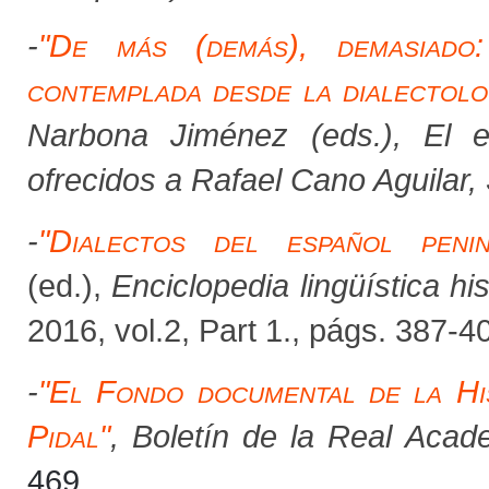
-
"
De más (demás), demasiado:
contemplada desde la dialectolo
Narbona Jiménez (eds.),
El e
ofrecidos a Rafael Cano Aguilar, 
-
"
Dialectos del español penin
(ed.),
Enciclopedia lingüística hi
2016, vol.2, Part 1., págs. 387-4
-
"
El Fondo documental de la Hi
Pidal
"
,
Boletín de la Real Aca
469
.