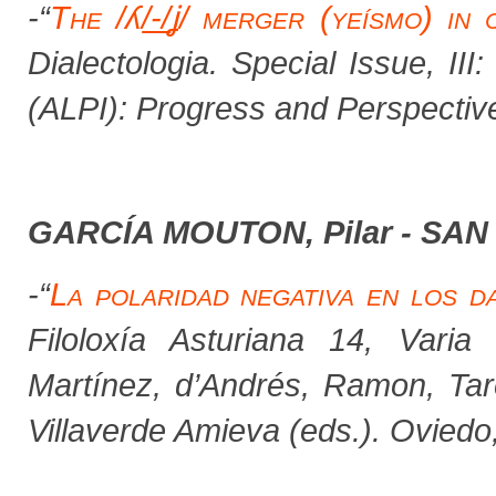
-
“
The /ʎ
/-/
ʝ
/ merger (yeísmo) in 
Dialectologia
.
Special Issue, III
:
(ALPI): Progress and Perspectiv
GARCÍA MOUTON, Pilar - S
-
“
La polaridad negativa en los d
Filoloxía Asturiana 14
, Varia
Martínez,
d’Andrés, Ramon, Ta
Villaverde Amieva (eds.). Oviedo