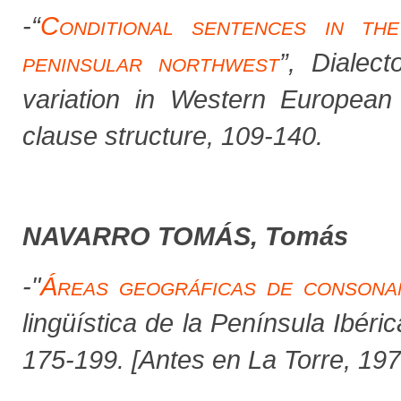
-
“
Conditional sentences in th
peninsular northwest
”,
Dialect
variation in Western Europea
clause structure,
109-140.
NAVARRO TOMÁS, Tomás
-"
Áreas geográficas de consonan
lingüística de la Península Ibéri
175-199. [Antes en
La Torre
,
197