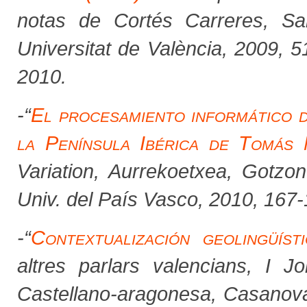
notas de Cortés Carreres, San
Universitat de València, 2009, 
2010.
-
“
El procesamiento informático d
la Península Ibérica de Tomás
Variation
,
Aurrekoetxea, Gotzon
Univ. del País Vasco, 2010, 167-
-
“
Contextualización geolingüíst
altres parlars valencians
, I J
Castellano-aragonesa,
Casanova,