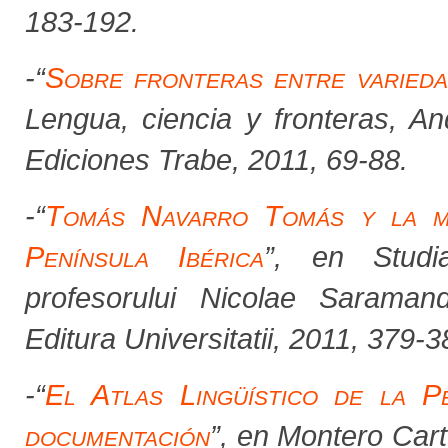
183-192.
-
“
Sobre fronteras entre variedad
Lengua, ciencia y fronteras
,
An
Ediciones Trabe, 2011, 69-88.
-“
Tomás Navarro Tomás y la me
Península Ibérica
”, en
Studi
profesorului Nicolae Saramand
Editura Universitatii, 2011, 379-3
-
“
El
Atlas Lingüístico de la Pe
documentación
”, en Montero Carte