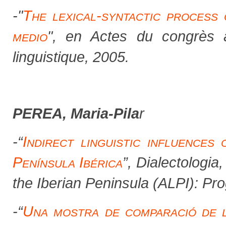
-
"
The lexical-syntactic process 
medio
", en
Actes du congrès a
linguistique,
2005.
PEREA, Maria-Pila
r
-“
Indirect linguistic influences
Península Ibérica
”,
Dialectologia
,
the Iberian Peninsula (ALPI): Pr
-
“
Una mostra de comparació de lè