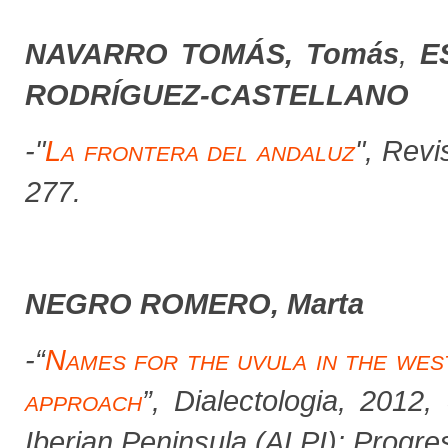
NAVARRO TOMÁS, Tomás
,
E
RODRÍGUEZ-CASTELLANO
-"
La frontera del andaluz
",
Revis
277.
NEGRO ROMERO, Marta
-
“
Names for the uvula in the west
approach
”,
Dialectologia
, 2012, 
Iberian Peninsula (ALPI): Progr