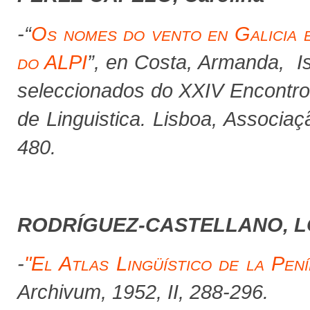
-“
Os nomes do vento en Galicia 
do ALPI
”, en Costa, Armanda, Is
seleccionados do XXIV Encontro
de Linguistica
.
Lisboa, Associaç
480.
RODRÍGUEZ-CASTELLANO, 
-
"El Atlas Lingüístico de la Pení
Archivum
,
1952, II, 288-296.