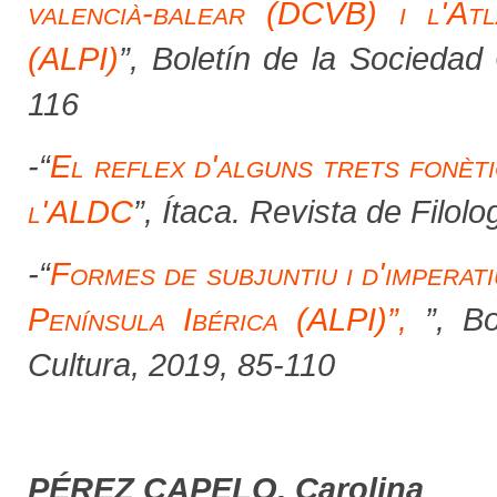
valencià-balear (DCVB) i l'Atl
(ALPI)
”
, Boletín de la Sociedad
116
-
“
El reflex d'alguns trets fonèti
l'ALDC
”
, Ítaca. Revista de Filolo
-
“
Formes de subjuntiu i d'imperati
Península Ibérica (ALPI)”,
”
, B
Cultura, 2019, 85-110
PÉREZ CAPELO, Carolina