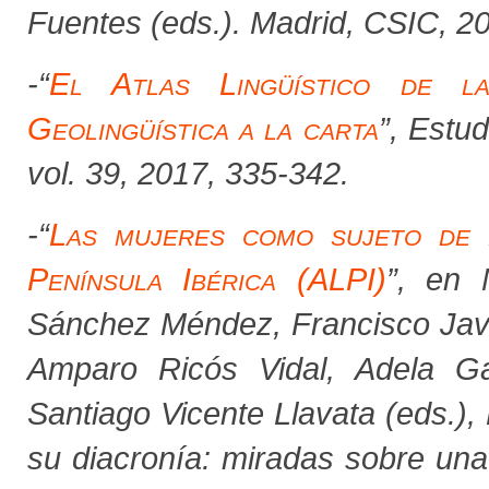
Fuentes (eds.). Madrid, CSIC, 2
-
“
El Atlas Lingüístico de la
Geolingüística a la carta
”,
Estu
vol. 39, 2017, 335-342.
-
“
Las mujeres como sujeto de e
Península Ibérica (ALPI)
”, en 
Sánchez Méndez, Francisco Javi
Amparo Ricós Vidal, Adela Ga
Santiago Vicente Llavata (eds.),
su diacronía: miradas sobre una