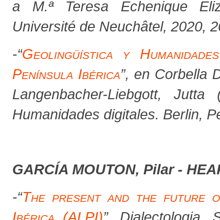
a M.ª Teresa Echenique Eliz
Université de Neuchâtel, 2020, 
-
“
Geolingüística y Humanidades
Península Ibérica
”, en Corbella 
Langenbacher-Liebgott, Jutta 
Humanidades digitales. Berlin, P
GARCÍA MOUTON, Pilar - HEAP,
-
“
The present and the future 
Ibérica
(ALPI)
”
, Dialectologia
.
Sp