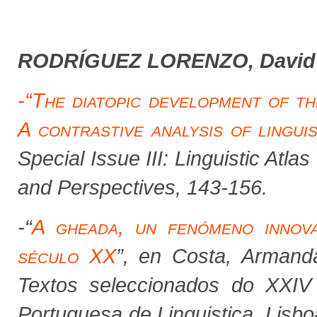
RODRÍGUEZ LORENZO, David
-“
The diatopic development of th
A contrastive analysis of lingui
Special Issue III:
Linguistic Atlas
and Perspectives
, 143-156.
-
“
A gheada, un fenómeno innova
século XX
”, en Costa, Armanda
Textos seleccionados do XXIV 
Portuguesa de Linguistica
.
Lisbo