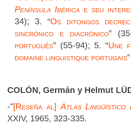
Península Ibérica
e seu interes
34); 3. “
Os ditongos decre
sincrónico e diacrónico
” (35
português
” (55-94); 5. “
Une f
domaine linguistique portugais
”
COLÓN, Germán y Helmut LÜ
-"
[Reseña al]
Atlas Lingüístico 
XXIV, 1965, 323-335.