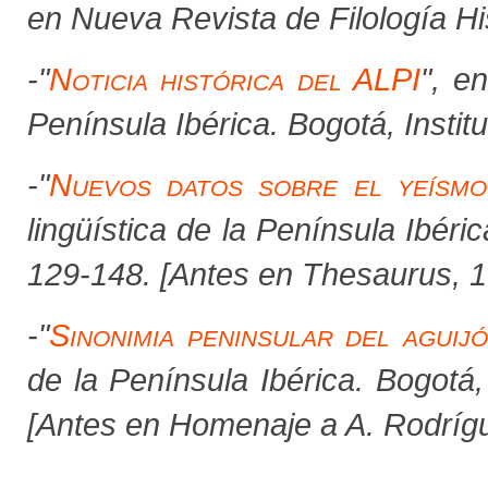
en
Nueva Revista de Filología Hi
-
"
Noticia histórica del ALPI
", e
Península Ibérica.
Bogotá, Instit
-"
Nuevos datos sobre el yeísm
lingüística de la Península Ibéri
129-148. [Antes en
Thesaurus
,
1
-
"
Sinonimia peninsular del aguij
de la Península Ibérica.
Bogotá,
[Antes en
Homenaje a A. Rodríg