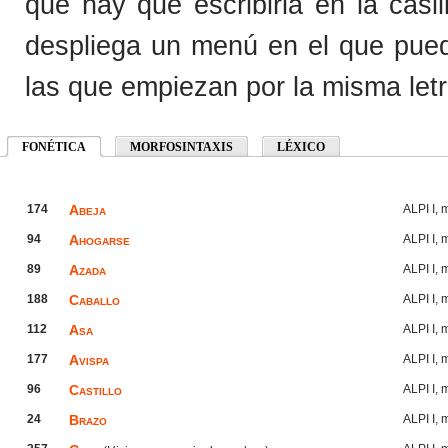
que hay que escribirla en la cas
despliega un menú en el que pued
las que empiezan por la misma letr
FONÉTICA
(solapa activa)
MORFOSINTAXIS
LÉXICO
174
Abeja
ALPI I,
94
Ahogarse
ALPI I,
89
Azada
ALPI I,
188
Caballo
ALPI I,
112
Asa
ALPI I,
177
Avispa
ALPI I,
96
Castillo
ALPI I,
24
Brazo
ALPI I,