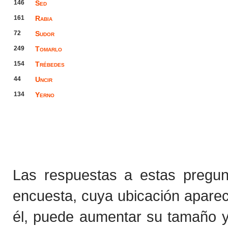
146
Sed
161
Rabia
72
Sudor
249
Tomarlo
154
Trébedes
44
Uncir
134
Yerno
Las respuestas a estas pregu
encuesta, cuya ubicación apare
él, puede aumentar su tamaño y 