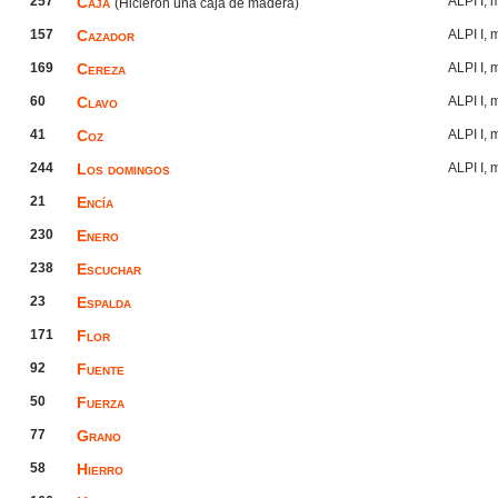
257
Caja
ALPI I,
(Hicieron una caja de madera)
157
Cazador
ALPI I,
169
Cereza
ALPI I,
60
Clavo
ALPI I,
41
Coz
ALPI I,
244
Los domingos
ALPI I,
21
Encía
230
Enero
238
Escuchar
23
Espalda
171
Flor
92
Fuente
50
Fuerza
77
Grano
58
Hierro