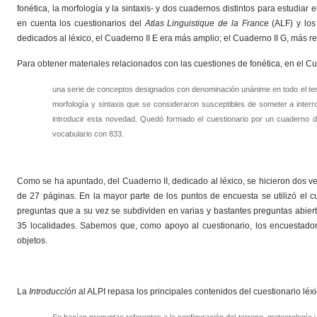
fonética, la morfología y la sintaxis- y dos cuadernos distintos para estudiar 
en cuenta los cuestionarios del
Atlas Linguistique de la France
(ALF) y los
dedicados al léxico, el Cuaderno II E era más amplio; el Cuaderno II G, más r
Para obtener materiales relacionados con las cuestiones de fonética, en el C
una serie de conceptos designados con denominación unánime en todo el terr
morfología y sintaxis que se consideraron susceptibles de someter a interr
introducir esta novedad. Quedó formado el cuestionario por un cuaderno d
vocabulario con 833.
Como se ha apuntado, del Cuaderno II, dedicado al léxico, se hicieron dos versi
de 27 páginas. En la mayor parte de los puntos de encuesta se utilizó el 
preguntas que a su vez se subdividen en varias y bastantes preguntas abier
35 localidades. Sabemos que, como apoyo al cuestionario, los encuestador
objetos.
La
Introducción
al ALPI repasa los principales contenidos del cuestionario léxi