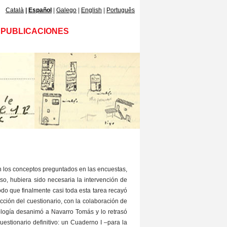
Català
Español
Galego
English
Português
PUBLICACIONES
n los conceptos preguntados en las encuestas,
so, hubiera sido necesaria la intervención de
o que finalmente casi toda esta tarea recayó
cción del cuestionario, con la colaboración de
lología desanimó a Navarro Tomás y lo retrasó
estionario definitivo: un Cuaderno I –para la