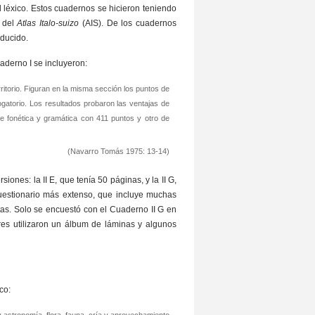
el léxico. Estos cuadernos se hicieron teniendo
 del
Atlas Italo-suizo
(AIS). De los cuadernos
educido.
uaderno I se incluyeron:
itorio. Figuran en la misma sección los puntos de
ogatorio. Los resultados probaron las ventajas de
e fonética y gramática con 411 puntos y otro de
(Navarro Tomás 1975: 13-14)
ones: la II E, que tenía 50 páginas, y la II G,
cuestionario más extenso, que incluye muchas
tas. Solo se encuestó con el Cuaderno II G en
es utilizaron un álbum de láminas y algunos
co: