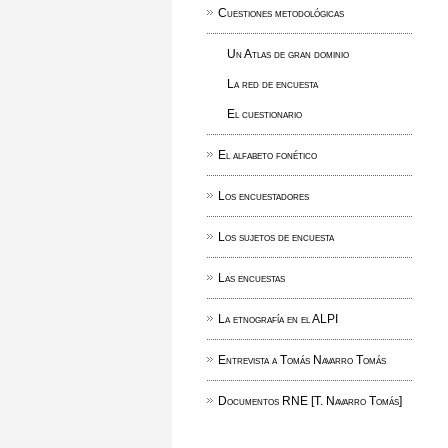
Cuestiones metodológicas
Un Atlas de gran dominio
La red de encuesta
El cuestionario
El alfabeto fonético
Los encuestadores
Los sujetos de encuesta
Las encuestas
La etnografía en el ALPI
Entrevista a Tomás Navarro Tomás
Documentos RNE [T. Navarro Tomás]