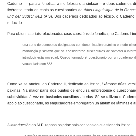
Caderno I —para a fonética, a morfoloxía e a sintaxe— e dous cadernos dis
fixéronse tendo en conta os cuestionarios do
Atlas Linguistique de la Franc
und der Südschweiz
(AIS). Dos cadernos dedicados ao léxico, o Caderno 
reducido.
Para obter materiais relacionados coas cuestións de fonética, no Caderno I in
una serie de conceptos designados con denominación unánime en todo el terr
morfología y sintaxis que se consideraron susceptibles de someter a interr
introducir esta novedad. Quedó formado el cuestionario por un cuaderno d
vocabulario con 833.
Como xa se anotou, do Caderno II, dedicado ao léxico, fixéronse dúas versión
páxinas. Na maior parte dos puntos de enquisa empregouse o cuestionari
subdivididas á vez en bastantes cuestións abertas. Só se utilizou o Cade
apoio ao cuestionario, os enquisadores empregaron un álbum de láminas e a
A
Introducción
ao ALPI repasa os principais contidos do cuestionario léxico: