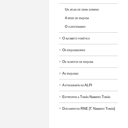
Un atlas de gran dominio
A rede de enquisa
O cuestionario
O alfabeto fonético
Os enquisadores
Os suxeitos de enquisa
As enquisas
A etnografía no ALPI
Entrevista a Tomás Navarro Tomás
Documentos RNE [T. Navarro Tomás]