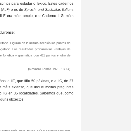
tintos para estudar o léxico. Estes cadernos
e
(ALF) e os do
Sprach- und Sachatlas Italiens
II E era máis amplo; e o Caderno II G, máis
cluíronse:
itorio. Figuran en la misma sección los puntos de
ogatorio. Los resultados probaron las ventajas de
e fonética y gramática con 411 puntos y otro de
(Navarro Tomás 1975: 13-14)
s: a IIE, que tiña 50 páxinas, e a IIG, de 27
o máis extenso, que inclúe moitas preguntas
rno IIG en 35 localidades. Sabemos que, como
lgúns obxectos.