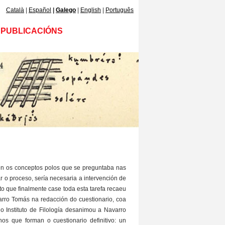
Català
Español
Galego
English
Português
PUBLICACIÓNS
len os conceptos polos que se preguntaba nas
r o proceso, sería necesaria a intervención de
o que finalmente case toda esta tarefa recaeu
arro Tomás na redacción do cuestionario, coa
o Instituto de Filología desanimou a Navarro
os que forman o cuestionario definitivo: un