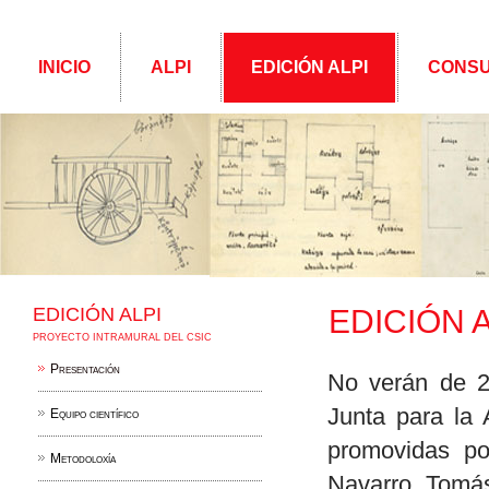
INICIO
ALPI
EDICIÓN ALPI
CONSU
EDICIÓN ALPI
EDICIÓN A
PROYECTO INTRAMURAL DEL CSIC
Presentación
No verán de 2
Junta para la 
Equipo científico
promovidas po
Metodoloxía
Navarro Tomá