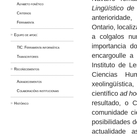
Alfabeto fonético
Lingüístico de
Criterios
anterioridade
Ferramenta
Ontario, locali
Equipo de apoio:
a colgalos n
importancia d
TIC: Ferramenta informática
encargoulle a 
Transcritores
Instituto de L
Recoñecementos
Ciencias Hu
Agradecementos
xeolingüística
Colaboracións institucionais
científico
ad h
resultado, o C
Histórico
comunidade cie
posibilidades 
actualidade a