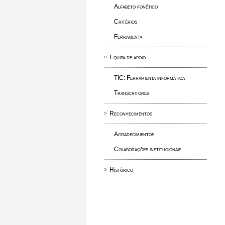
Alfabeto fonético
Critérios
Ferramenta
Equipa de apoio:
TIC: Ferramienta informática
Transcritores
Reconhecimentos
Agradecimientos
Colaborações institucionais
Histórico