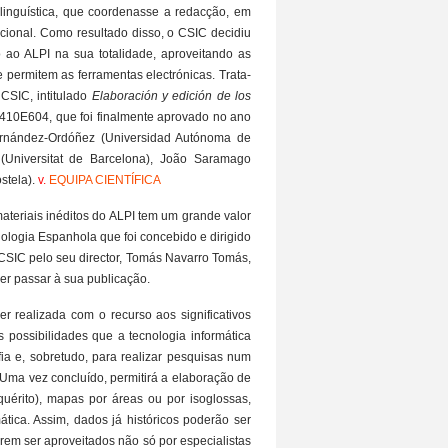
inguística, que coordenasse a redacção, em
cional. Como resultado disso, o CSIC decidiu
o ao ALPI na sua totalidade, aproveitando as
permitem as ferramentas electrónicas. Trata-
 CSIC, intitulado
Elaboración y edición de los
0410E604, que foi finalmente aprovado no ano
ernández-Ordóñez (Universidad Autónoma de
 (Universitat de Barcelona), João Saramago
stela).
v.
EQUIPA CIENTÍFICA
 materiais inéditos do ALPI tem um grande valor
lologia Espanhola que foi concebido e dirigido
o CSIC pelo seu director, Tomás Navarro Tomás,
der passar à sua publicação.
r realizada com o recurso aos significativos
 possibilidades que a tecnologia informática
fia e, sobretudo, para realizar pesquisas num
 Uma vez concluído, permitirá a elaboração de
uérito), mapas por áreas ou por isoglossas,
ática. Assim, dados já históricos poderão ser
em ser aproveitados não só por especialistas