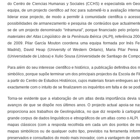
do Centro de Ciencias Humanas y Sociales (CCHS) e especialista em Geol
equipa, de um projecto científico
ad hoc
para submetê-lo a avaliação interna
liderar esse projecto, de modo a permitir à comunidade científica o acess
possibilidades de armanezamento e pesquisa de conteúdos que actualmente 
se de um projecto denominado “intramural”, porque financiado pelo próprio
materiales del Atlas Lingüístico de la Península Ibérica
(ALPI), referência 20
de 2009. Pilar García Mouton coordena uma equipa formada por Inés F
Madrid), David Heap (University of Western Ontario), Maria Pilar Perea
(Universidade de Lisboa) e Xulio Sousa (Universidade de Santiago de Compo
Para além do seu interesse científico e histórico, a publicação definitiva dos
simbólico, porque supõe terminar um dos principais projectos da Escola de Fi
a partir do Centro de Estudios Históricos, cujos materiais foram entregues a
exactamente com o intuito de se finalizarem os inquéritos em falta e de se po
Torna-se evidente que a elaboração de um atlas desta importância devia se
avanços de que se dispõe nos últimos anos. O projecto actual apoia-se nas
proporciona aos trabalhos de Geolinguística, no que diz respeito à cartogra
grande corpus de dados linguísticos e etnográficos de um atlas como o ALPI.
mapas clássicos (com a resposta recolhida em cada um dos pontos de inq
mapas simbólicos ou de qualquer outro tipo, previstos na ferramenta inform
preservados e consultados do modo mais inovador, com a vantagem de poder