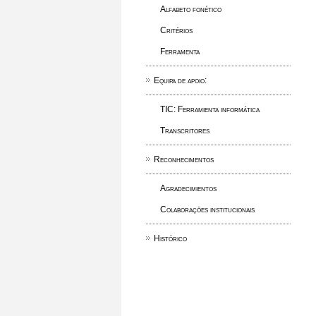
Alfabeto fonético
Critérios
Ferramenta
Equipa de apoio:
TIC: Ferramienta informática
Transcritores
Reconhecimentos
Agradecimientos
Colaborações institucionais
Histórico