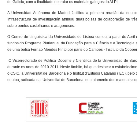
de Galicia, com a finalidade de tratar os materiais galegos do ALPI.
A Universidad Autónoma de Madrid facilitou a primeira reunião da equipa 
Infraestructura de Investigación atribuiu duas bolsas de colaboração de tr
sobre pontos castelhanos e aragoneses.
O Centro de Linguística da Universidade de Lisboa contou, a partir de Abri
fundos do Programa Plurianual da Fundação para a Ciência e a Tecnologia e,
de uma bolsa Fernão Mendes Pinto por parte do Camões - Instituto da Coope
O Vicerrectorado de Política Docente y Científica de la Universidad de B
durante os anos de 2010-2011. Neste âmbito, há que destacar o estabelecime
o CSIC, a Universitat de Barcelona e o Institut d’Estudis Catalans (IEC), pel
equipa, radicada na Universitat de Barcelona, no tratamento dos materiais c