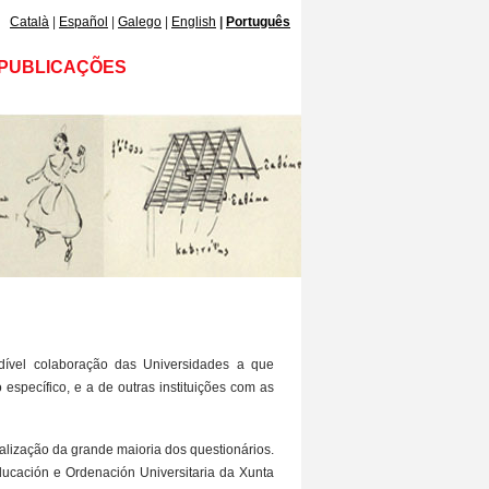
Català
Español
Galego
English
Português
PUBLICAÇÕES
dível colaboração das Universidades a que
specífico, e a de outras instituições com as
alização da grande maioria dos questionários.
Educación e Ordenación Universitaria da Xunta