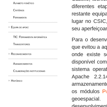
Alfabeto fonético
diferentes et
Critérios
restante equip
Ferramenta
lugar no CSIC
Equipa de apoio:
seu aperfeiçoa
TIC: Ferramienta informática
Para o desenvo
Transcritores
que evitou a aq
onde existe s
Reconhecimentos
disponível com
Agradecimientos
sistema opera
Colaborações institucionais
Apache 2.2.
Histórico
armazenament
os módulos
P
geoespacia
desenvolvimen