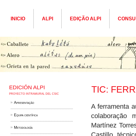
INICIO
ALPI
EDIÇÃO ALPI
CONSU
EDICIÓN ALPI
TIC: FER
PROYECTO INTRAMURAL DEL CSIC
Apresentação
A ferramenta 
colaboração 
Equipa científica
Martínez Torre
Metodología
Castillo, técni