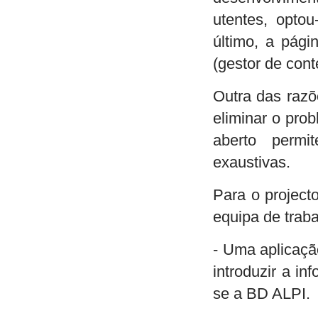
utentes, opt
último, a pág
(gestor de con
Outra das razõe
eliminar o pro
aberto permi
exaustivas.
Para o project
equipa de trab
- Uma aplicaçã
introduzir a i
se a BD ALPI.