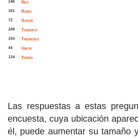
146
Sed
161
Rabia
72
Sudor
249
Tomarlo
154
Trébedes
44
Uncir
134
Yerno
Las respuestas a estas pregu
encuesta, cuya ubicación apare
él, puede aumentar su tamaño y 