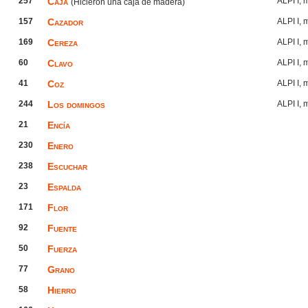
257
Caja
ALPI I,
(Hicieron una caja de madera)
157
Cazador
ALPI I,
169
Cereza
ALPI I,
60
Clavo
ALPI I,
41
Coz
ALPI I,
244
Los domingos
ALPI I,
21
Encía
230
Enero
238
Escuchar
23
Espalda
171
Flor
92
Fuente
50
Fuerza
77
Grano
58
Hierro