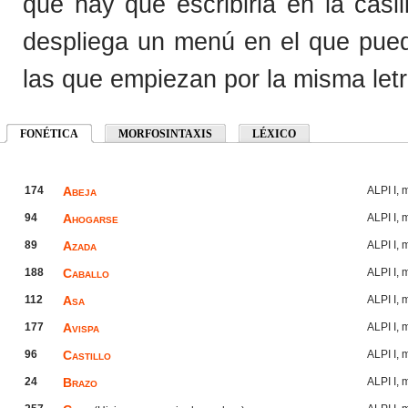
que hay que escribirla en la cas
despliega un menú en el que pued
las que empiezan por la misma letr
FONÉTICA
(separador ativo)
MORFOSINTAXIS
LÉXICO
174
Abeja
ALPI I,
94
Ahogarse
ALPI I,
89
Azada
ALPI I,
188
Caballo
ALPI I,
112
Asa
ALPI I,
177
Avispa
ALPI I,
96
Castillo
ALPI I,
24
Brazo
ALPI I,