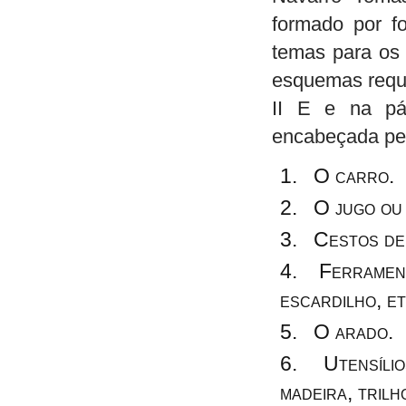
formado por f
temas para os 
esquemas reque
II E e na pá
encabeçada pel
O carro.
O jugo ou 
Cestos de v
Ferramenta
escardilho, et
O arado.
Utensílios
madeira, trilh