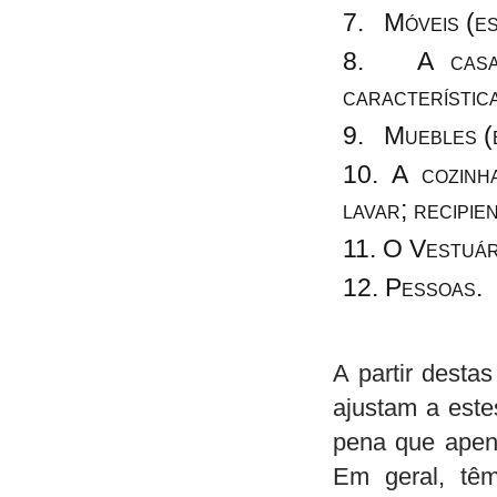
Móveis (esc
A casa d
característic
Muebles (es
A cozinh
lavar; recipie
O Vestuári
Pessoas.
A partir destas
ajustam a este
pena que apen
Em geral, têm