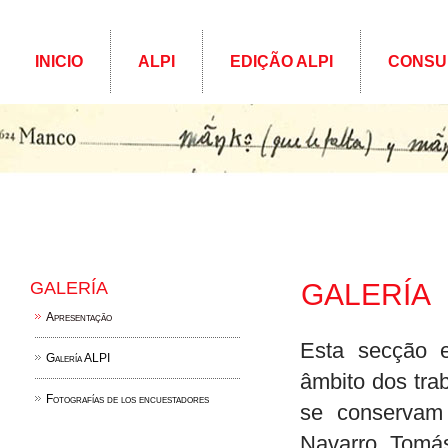
INICIO
ALPI
EDIÇÃO ALPI
CONSU
GALERÍA
GALERÍA
Apresentação
Esta secção e
Galería ALPI
âmbito dos tra
Fotografías de los encuestadores
se conservam 
Navarro Tomá