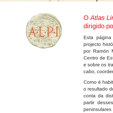
O
Atlas Li
dirigido 
Esta página
projecto hist
por Ramón M
Centro de Est
e sobre os t
cabo, coorden
Como é habitu
o resultado 
conta da dis
partir dess
peninsular