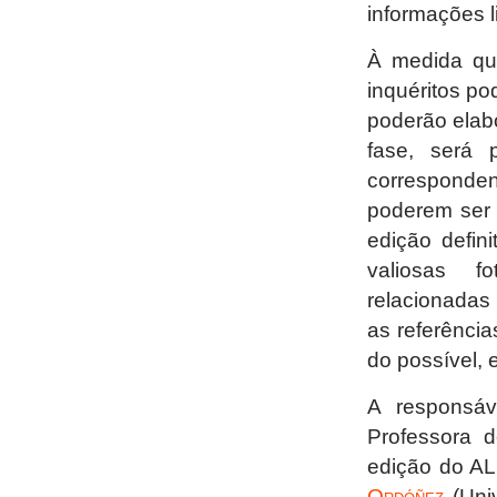
informações l
À medida qu
inquéritos p
poderão elabo
fase, será 
corresponde
poderem ser 
edição defin
valiosas f
relacionadas
as referência
do possível,
A responsá
Professora 
edição do A
Ordóñez
(Uni