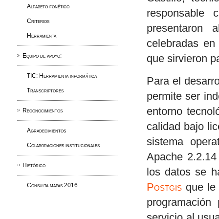
Alfabeto fonético
responsable c
Criterios
presentaron 
Herramienta
celebradas en 
Equipo de apoyo:
que sirvieron pa
TIC: Herramienta informática
Para el desarro
Transcriptores
permite ser ind
entorno tecnol
Reconocimientos
calidad bajo li
Agradecimientos
sistema opera
Colaboraciones institucionales
Apache 2.2.14 
Histórico
los datos se 
Postgis
que le
Consulta mapas 2016
programación 
servicio al us