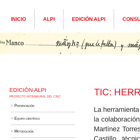
INICIO
ALPI
EDICIÓN ALPI
CONSU
EDICIÓN ALPI
TIC: HER
PROYECTO INTRAMURAL DEL CSIC
Presentación
La herramienta
la colaboració
Equipo científico
Martínez Torres
Metodología
Castillo, técn