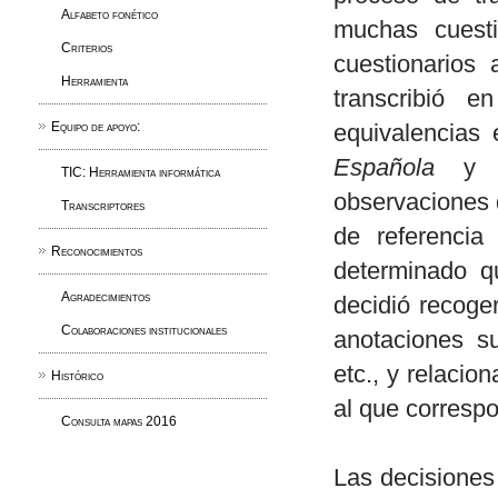
Alfabeto fonético
muchas cuesti
Criterios
cuestionarios
Herramienta
transcribió e
Equipo de apoyo:
equivalencias 
Española
y el
TIC: Herramienta informática
observaciones 
Transcriptores
de referencia
Reconocimientos
determinado q
Agradecimientos
decidió recoge
Colaboraciones institucionales
anotaciones su
etc., y relacio
Histórico
al que correspo
Consulta mapas 2016
Las decisiones