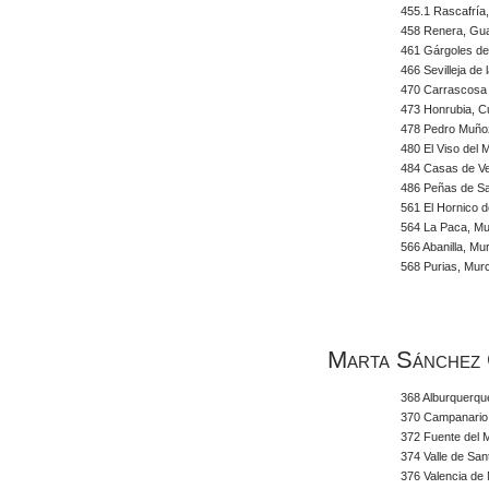
455.1 Rascafría
458 Renera, Gua
461 Gárgoles de
466 Sevilleja de 
470 Carrascosa
473 Honrubia, 
478 Pedro Muño
480 El Viso del
484 Casas de Ve
486 Peñas de Sa
561 El Hornico 
564 La Paca, Mu
566 Abanilla, Mu
568 Purias, Mur
Marta Sánchez 
368 Alburquerqu
370 Campanario
372 Fuente del 
374 Valle de San
376 Valencia de