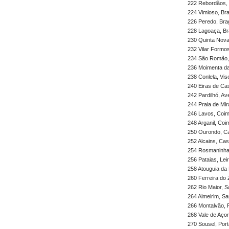
222 Rebordãos,
224 Vimioso, Br
226 Peredo, Br
228 Lagoaça, B
230 Quinta Nov
232 Vilar Formo
234 São Romão
236 Moimenta da
238 Conlela, Vis
240 Eiras de Ca
242 Pardilhó, Av
244 Praia de Mi
246 Lavos, Coi
248 Arganil, Coi
250 Ourondo, C
252 Alcains, Ca
254 Rosmaninhal
256 Pataias, Leir
258 Atouguia da B
260 Ferreira do
262 Rio Maior, 
264 Almeirim, S
266 Montalvão, 
268 Vale de Açor
270 Sousel, Port