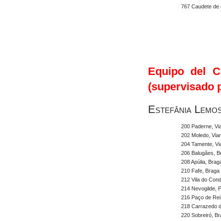
767 Caudete de 
Equipo del C
(supervisado 
Estefânia Lemo
200 Paderne, Vi
202 Moledo, Via
204 Tamente, Vi
206 Balugães, B
208 Apúlia, Brag
210 Fafe, Braga
212 Vila do Cond
214 Nevogilde, 
216 Paço de Rei
218 Carrazedo d
220 Sobreiró, B