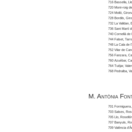
716 Bassella, Ll
720 Mont-roig de
724 Molló,
Giron
728 Bordils,
Gir
732 La Valldan, 
736 Sant Martí 
740 Cornellà de 
744 Falset,
Tarr
748 La Cala de l'
752 Vilar de Can
756 Fanzara,
Cas
760 Azuébar,
Cas
764 Tuéjar, Vale
768 Pedralba,
Va
M. Antònia Fon
701 Formiguera,
703 Salses, Ros
705 Llo, Roselló
707 Banyuls, Ro
709 València d'À