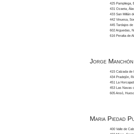
425 Pampliega, 
431 Ozaeta, Ála
433 San Millán d
442 Vinuesa, So
445 Tardajos de
602 Arguedas, 
616 Peralta de A
Jorge Manchón
415 Calzada de l
434 Pradejón, Ri
451 La Horcajada
453 Las Navas d
605 Ansó, Hues
Maria Piedad P
400 Valle de Cab