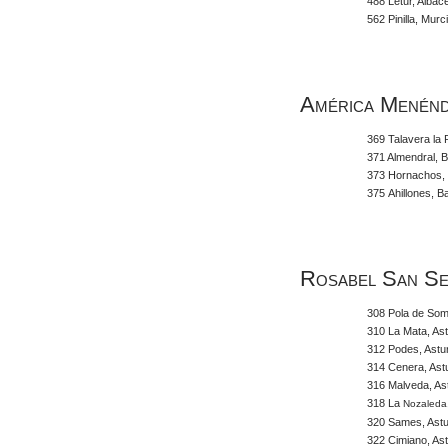
488 Letur, Albac
562 Pinilla, Murc
América Menénd
369 Talavera la 
371 Almendral, 
373 Hornachos,
375 Ahillones, B
Rosabel San Se
308 Pola de Som
310 La Mata, Ast
312 Podes, Astu
314 Cenera, Ast
316 Malveda, As
318 La
Nozaleda,
320 Sames, Astu
322 Cimiano, Ast