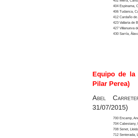
402 Miera, Cant
404 Espinama, C
406 Tudanca, Ca
412 Cardaño de 
423 Vallarta de 
427 Villanueva 
430 Sarría, Álav
Equipo de la 
Pilar Perea)
Abel Carrete
31/07/2015)
700 Encamp, An
704 Cabestany, 
708 Senet, Lleid
712 Senterada, L