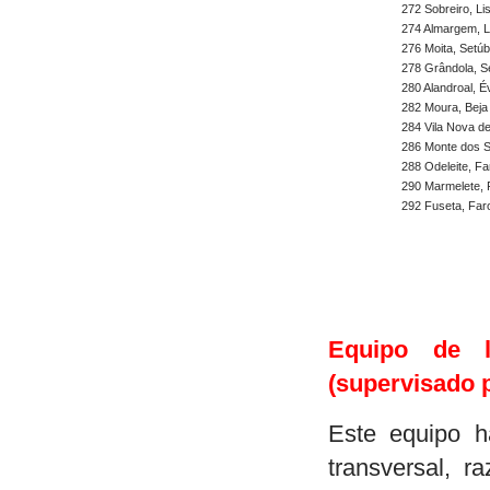
272 Sobreiro, Li
274 Almargem, L
276 Moita, Setúb
278 Grândola, S
280 Alandroal, É
282 Moura, Beja
284 Vila Nova de
286 Monte dos S
288 Odeleite, Fa
290 Marmelete, 
292 Fuseta, Far
Equipo de l
(supervisado 
Este equipo h
transversal, r