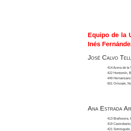
Equipo de la 
Inés Fernánde
José Calvo Tel
414 Acera de la 
422 Hontomín, 
449 Hernansanch
601 Orísoain, N
Ana Estrada Ar
413 Brañosera, 
419 Castrobarto
421 Sotresgudo,