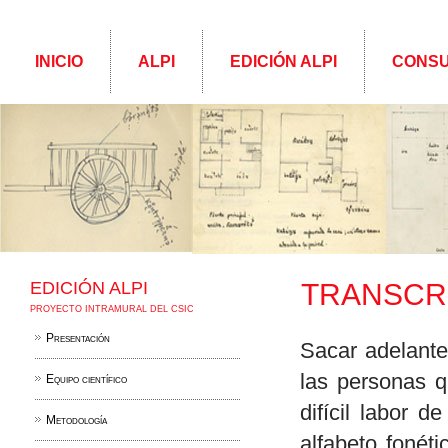
INICIO
ALPI
EDICIÓN ALPI
CONSU
EDICIÓN ALPI
TRANSCR
PROYECTO INTRAMURAL DEL CSIC
Presentación
Sacar adelante
las personas q
Equipo científico
difícil labor d
Metodología
alfabeto fonéti