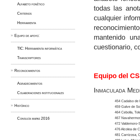
Alfabeto fonético
todas las anot
Criterios
cualquier info
Herramienta
reconocimiento
Equipo de apoyo:
mantenido una
cuestionario, c
TIC: Herramienta informática
Transcriptores
Reconocimientos
Equipo del CS
Agradecimientos
Inmaculada Med
Colaboraciones institucionales
454 Cadalso de l
Histórico
459 Galve de So
464 Cebolla, Tol
467 Navahermos
Consulta mapas 2016
472 Valdemoro-S
476 Alcolea de C
481 Carrizosa, 