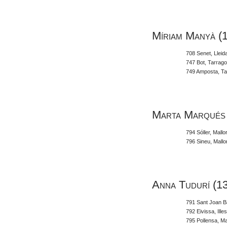
Míriam Manyà (
708 Senet, Lleid
747 Bot, Tarrag
749 Amposta, T
Marta Marqués
794 Sóller, Mallo
796 Sineu, Mallor
Anna Tudurí (1
791 Sant Joan Ba
792 Eivissa, Ille
795 Pollensa, Mal