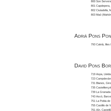
800 Son Servera,
801 Capdepera, M
802 Ciutadella, 
803 Maó (Mahón)
Adrià Pons Pon
793 Calvià, Illes
David Pons Bor
719 Aspa, Lleida
723 Campdevàno
731 Blanes, Gir
735 Castellterço
739 La Granada 
743 Ascó, Barce
751 La Pobla de 
755 Castillo de V
761 Aín, Castell