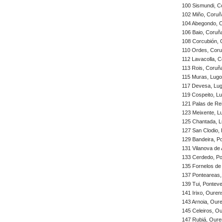
100 Sismundi, C
102 Miño, Coruñ
104 Abegondo, 
106 Baio, Coruñ
108 Corcubión, 
110 Ordes, Coru
112 Lavacolla, 
113 Rois, Coruñ
115 Muras, Lug
117 Devesa, Lu
119 Cospeito, L
121 Palas de Re
123 Meixente, L
125 Chantada, 
127 San Clodio,
129 Bandeira, P
131 Vilanova de
133 Cerdedo, P
135 Fornelos de
137 Ponteareas,
139 Tui, Pontev
141 Irixo, Oure
143 Arnoia, Our
145 Celeiros, O
147 Rubiá, Our