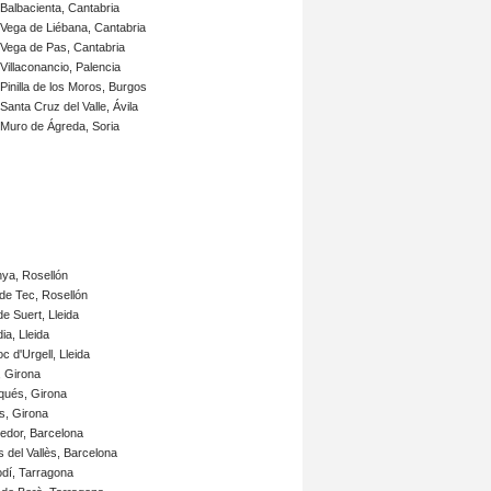
Balbacienta, Cantabria
Vega de Liébana, Cantabria
Vega de Pas, Cantabria
Villaconancio, Palencia
Pinilla de los Moros, Burgos
Santa Cruz del Valle, Ávila
Muro de Ágreda, Soria
nya, Rosellón
 de Tec, Rosellón
e Suert, Lleida
ia,
Lleida
oc d'Urgell,
Lleida
, Girona
qués,
Girona
s,
Girona
edor,
Barcelona
s del Vallès,
Barcelona
dí, Tarragona