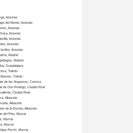
ga, Asturias
ago del Monte, Asturias
ones, Asturias
hosa, Asturias
villa, Asturias
eles, Asturias
arriles, Asturias
fría, Madrid
piélagos, Madrid
ba, Guadalajara
tera, Toledo
Yébenes, Toledo
ate de las Nogueras, Cuenca
a de Don Rodrigo, Ciudad Real
aliente, Ciudad Real
a, Albacete
ruela, Albacete
te de la Encina, Albacete
e del Pino, Murcia
e, Murcia
a, Murcia
alas-Perrín, Murcia