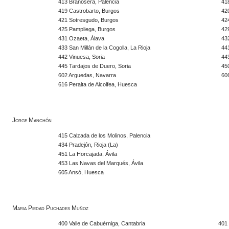
413 Brañosera, Palencia
41
419 Castrobarto, Burgos
420
421 Sotresgudo, Burgos
42
425 Pampliega, Burgos
42
431 Ozaeta, Álava
432
433 San Millán de la Cogolla, La Rioja
441
442 Vinuesa, Soria
44
445 Tardajos de Duero, Soria
450
602 Arguedas, Navarra
60
616 Peralta de Alcolfea, Huesca
Jorge Manchón
415 Calzada de los Molinos, Palencia
434 Pradejón, Rioja (La)
451 La Horcajada, Ávila
453 Las Navas del Marqués, Ávila
605 Ansó, Huesca
Maria Piedad Puchades Muñoz
400 Valle de Cabuérniga, Cantabria
401 