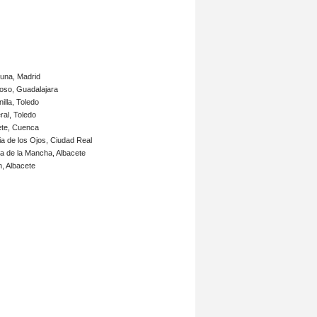
guna, Madrid
oso, Guadalajara
illa, Toledo
al, Toledo
te, Cuenca
bia de los Ojos, Ciudad Real
a de la Mancha, Albacete
, Albacete