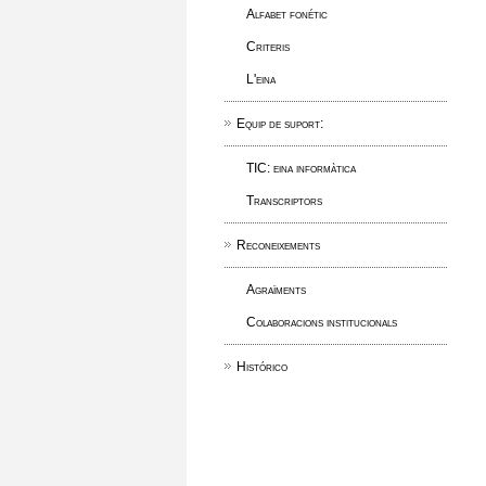
Alfabet fonétic
Criteris
L'eina
Equip de suport:
TIC: eina informàtica
Transcriptors
Reconeixements
Agraïments
Colaboracions institucionals
Histórico