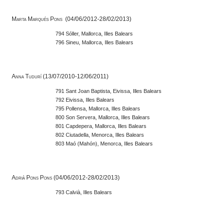
Marta Marqués Pons (04/06/2012-28/02/2013)
794 Sóller, Mallorca, Illes Balears
796 Sineu, Mallorca, Illes Balears
Anna Tudurí (13/07/2010-12/06/2011)
791 Sant Joan Baptista, Eivissa, Illes Balears
792 Eivissa, Illes Balears
795 Pollensa, Mallorca, Illes Balears
800 Son Servera, Mallorca, Illes Balears
801 Capdepera, Mallorca, Illes Balears
802 Ciutadella, Menorca, Illes Balears
803 Maó (Mahón), Menorca, Illes Balears
Adrià Pons Pons (04/06/2012-28/02/2013)
793 Calvià, Illes Balears