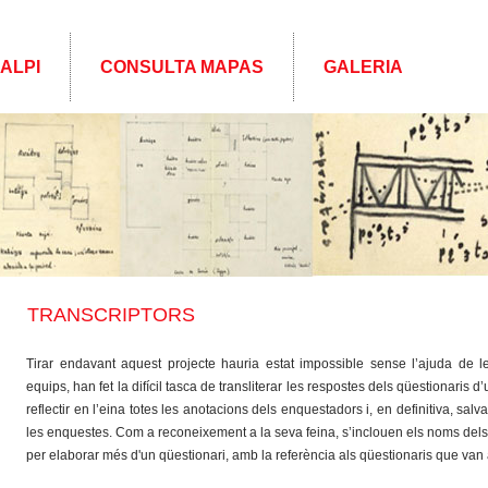
 ALPI
CONSULTA MAPAS
GALERIA
TRANSCRIPTORS
Tirar endavant aquest projecte hauria estat impossible sense l’ajuda de l
equips, han fet la difícil tasca de transliterar les respostes dels qüestionaris d’
reflectir en l’eina totes les anotacions dels enquestadors i, en definitiva, sal
les enquestes. Com a reconeixement a la seva feina, s’inclouen els noms dels
per elaborar més d'un qüestionari, amb la referència als qüestionaris que van