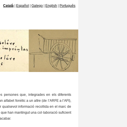
Català
Español
Galego
English
Português
es persones que, integrades en els diferents
un alfabet fonètic a un altre (de l’ARFE a l’AFI),
var qualsevol informació recollida en el marc de
 que han mantingut una col·laboració suficient
 acabar.