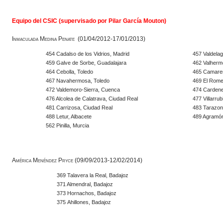
Equipo del CSIC (supervisado por Pilar García Mouton)
Inmaculada Medina Penate (01/04/2012-17/01/2013)
454 Cadalso de los Vidrios, Madrid
457 Valdela
459 Galve de Sorbe, Guadalajara
462 Valherm
464 Cebolla, Toledo
465 Camaren
467 Navahermosa, Toledo
469 El Romer
472 Valdemoro-Sierra, Cuenca
474 Cardene
476 Alcolea de Calatrava, Ciudad Real
477 Villarru
481 Carrizosa, Ciudad Real
483 Tarazon
488 Letur, Albacete
489 Agramón
562 Pinilla, Murcia
América Menéndez Pryce (09/09/2013-12/02/2014)
369 Talavera la Real, Badajoz
371 Almendral, Badajoz
373 Hornachos, Badajoz
375 Ahillones, Badajoz