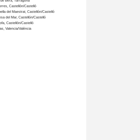
de Berà,
Tarragona
rres, Castellón/Castelló
ella del Maestrat,
Castellón/Castelló
sa del Mar,
Castellón/Castelló
fa,
Castellón/Castelló
as,
Valencia/València