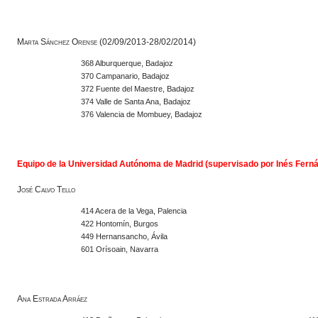
Marta Sánchez Orense (02/09/2013-28/02/2014)
368 Alburquerque, Badajoz
370 Campanario, Badajoz
372 Fuente del Maestre, Badajoz
374 Valle de Santa Ana, Badajoz
376 Valencia de Mombuey, Badajoz
Equipo de la Universidad Autónoma de Madrid (supervisado por Inés Fern
José Calvo Tello
414 Acera de la Vega, Palencia
422 Hontomín, Burgos
449 Hernansancho, Ávila
601 Orísoain, Navarra
Ana Estrada Arráez