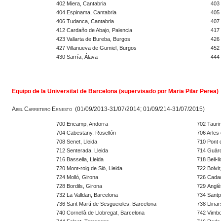
402 Miera, Cantabria
403 
404 Espinama, Cantabria
405 
406 Tudanca, Cantabria
407 
412 Cardaño de Abajo, Palencia
417 
423 Vallarta de Bureba, Burgos
426 
427 Villanueva de Gumiel, Burgos
452 
430 Sarría, Álava
444 
Equipo de la Universitat de Barcelona (supervisado por Maria Pilar Perea)
Abel Carretero Ernesto (01/09/2013-31/07/2014; 01/09/214-31/07/2015)
700 Encamp, Andorra
702 Tauri
704 Cabestany, Rosellón
706 Arles
708 Senet, Lleida
710 Pont d
712 Senterada, Lleida
714 Guàrd
716 Bassella, Lleida
718 Bell-ll
720 Mont-roig de Sió,
Lleida
722 Bolvir
724 Molló,
Girona
726 Cada
728 Bordils,
Girona
729 Anglè
732 La Valldan, Barcelona
734 Santp
736 Sant Martí de Sesgueioles,
Barcelona
738 Llinar
740 Cornellà de Llobregat,
Barcelona
742 Vimbo