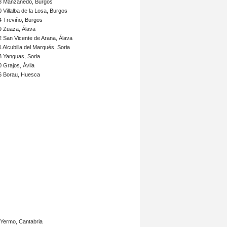
8 Manzanedo, Burgos
 Villalba de la Losa, Burgos
4 Treviño, Burgos
9 Zuaza, Álava
 San Vicente de Arana, Álava
 Alcubilla del Marqués, Soria
3 Yanguas, Soria
 Grajos, Ávila
6 Borau, Huesca
Yermo, Cantabria