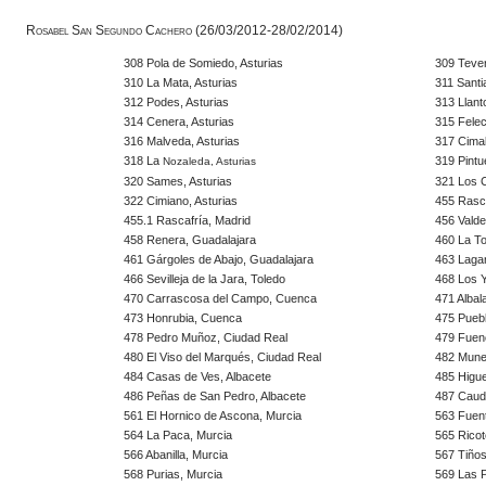
Rosabel San Segundo Cachero (26/03/2012-28/02/2014)
308 Pola de Somiedo, Asturias
309 Tever
310 La Mata, Asturias
311 Santi
312 Podes, Asturias
313 Llant
314 Cenera, Asturias
315 Felec
316 Malveda, Asturias
317 Cimala
318 La
319 Pintu
Nozaleda, Asturias
320 Sames, Asturias
321 Los C
322 Cimiano, Asturias
455 Rasca
455.1 Rascafría, Madrid
456 Valde
458 Renera, Guadalajara
460 La To
461 Gárgoles de Abajo, Guadalajara
463 Lagar
466 Sevilleja de la Jara, Toledo
468 Los 
470 Carrascosa del Campo, Cuenca
471 Albal
473 Honrubia, Cuenca
475 Puebl
478 Pedro Muñoz, Ciudad Real
479 Fuenc
480 El Viso del Marqués, Ciudad Real
482 Muner
484 Casas de Ves, Albacete
485 Higue
486 Peñas de San Pedro, Albacete
487 Caude
561 El Hornico de Ascona, Murcia
563 Fuent
564 La Paca, Murcia
565 Ricot
566 Abanilla, Murcia
567 Tiños
568 Purias, Murcia
569 Las P