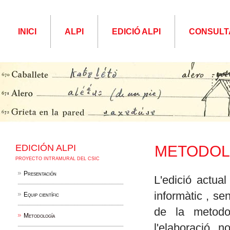
INICI
ALPI
EDICIÓ ALPI
CONSULT
EDICIÓN ALPI
METODOL
PROYECTO INTRAMURAL DEL CSIC
Presentación
L'edició actua
informàtic , se
Equip científic
de la metodol
Metodología
l'elaboració, 