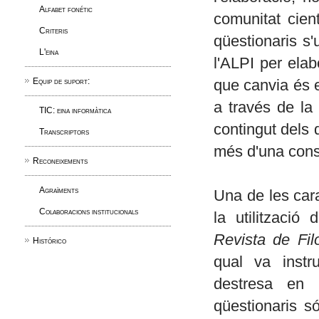
Alfabet fonétic
comunitat cient
Criteris
qüestionaris s'
L'eina
l'ALPI per ela
Equip de suport:
que canvia és e
a través de la
TIC: eina informàtica
contingut dels 
Transcriptors
més d'una consu
Reconeixements
Agraïments
Una de les cara
Colaboracions institucionals
la utilització 
Revista de Fil
Histórico
qual va instru
destresa en 
qüestionaris s