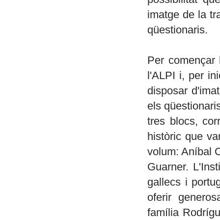
imatge de la tr
qüestionaris.
Per començar la
l'ALPI i, per in
disposar d'imat
els qüestionari
tres blocs, cor
històric que van
volum: Aníbal 
Guarner. L'Inst
gallecs i portu
oferir generos
família Rodríg