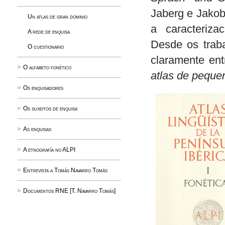
Jaberg e Jakob 
Un atlas de gran dominio
a caracteriza
A rede de enquisa
Desde os traba
O cuestionario
claramente en
O alfabeto fonético
atlas de peque
Os enquisadores
Os suxeitos de enquisa
As enquisas
A etnografía no ALPI
Entrevista a Tomás Navarro Tomás
Documentos RNE [T. Navarro Tomás]