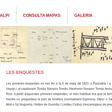
 ALPI
CONSULTA MAPAS
GALERIA
LES ENQUESTES
Les primeres enquestes es van fer a la fi de maig de 1931 a Rascafría i 
l'equip i, al capdavant, Tomás Navarro Tomás. Aleshores Navarro Tomás tenia 
Rico. A partir d'aquestes primeres enquestes, el més habitual era que la fei
mentre un preguntava la part de fonètica (normalment Espinosa, Otero o San
Moll o Sá Nogueira / Nobre de Gusmão / Lindley Cintra) s'encarregava de preg