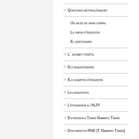
Qüestions metodològiques
Un atles de gran domini
La xarxa d'enquesta
El qüestionari
L` alfabet fonètic
Els enquestadors
Els subjetes d'enquesta
Les enquestes
L'etnografía a l'ALPI
Entrevista a Tomás Navarro Tomás
Documentos RNE [T. Navarro Tomás]