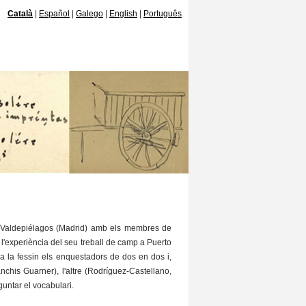
Català
Español
Galego
English
Português
a Valdepiélagos (Madrid) amb els membres de
l'experiència del seu treball de camp a Puerto
na la fessin els enquestadors de dos en dos i,
chis Guarner), l'altre (Rodríguez-Castellano,
untar el vocabulari.