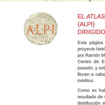
EL
ATLAS
(ALPI)
DIRIGID
Esta página
proyecto hist
por Ramón Me
Centro de Es
pasado, y sob
llevan a cab
inéditos.
Como es habi
resultado de 
distribución 