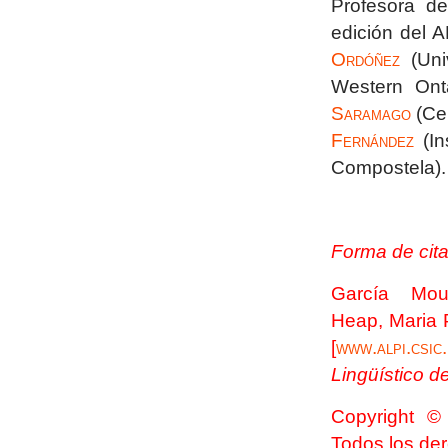
Profesora de
edición del 
Ordóñez
(Uni
Western Ont
Saramago
(Cen
Fernández
(In
Compostela).
Forma de cita
García Mou
Heap,
Maria 
[
www.alpi.csic
Lingüístico de
Copyright © 
Todos los de